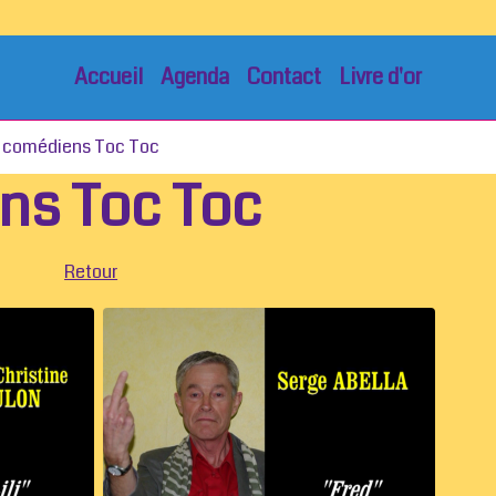
Accueil
Agenda
Contact
Livre d'or
1 comédiens Toc Toc
ns Toc Toc
Retour